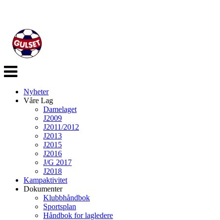
Veksle
navigasjon
Nyheter
Våre Lag
Damelaget
J2009
J2011/2012
J2013
J2015
J2016
J/G 2017
J2018
Kampaktivitet
Dokumenter
Klubbhåndbok
Sportsplan
Håndbok for lagledere