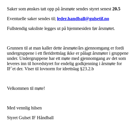
Saker som ønskes tatt opp på årsmøte sendes styret senest
20.5
Eventuelle saker sendes til;
leder.handball@gulsetif.no
Fullstendig saksliste legges ut på hjemmesiden før årsmøtet.
Grunnen til at man kaller dette årsmøte/års gjennomgang er fordi
undergruppene i ett fleridrettslag ikke er pålagt årsmøter i gruppene
under. Undergruppene har ett møte med gjennomgang av det som
leveres inn til hovedstyret for endelig godkjenning i årsmøte for
IF`et der. Viser til lovnorm for idrettslag §23.2.b
Velkommen til møte!
Med vennlig hilsen
Styret Gulset IF Håndball