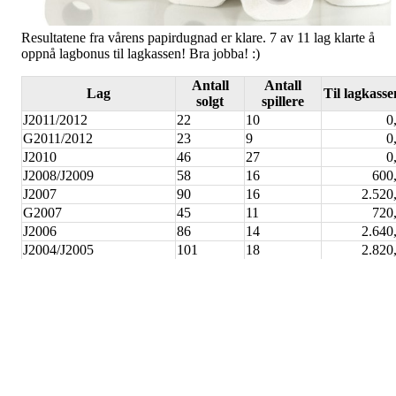
Resultatene fra vårens papirdugnad er klare. 7 av 11 lag klarte å
oppnå lagbonus til lagkassen! Bra jobba! :)
Antall
Antall
Lag
Til lagkasse
solgt
spillere
J2011/2012
22
10
0
G2011/2012
23
9
0
J2010
46
27
0
J2008/J2009
58
16
600,
J2007
90
16
2.520,
G2007
45
11
720,
J2006
86
14
2.640,
J2004/J2005
101
18
2.820,
J2002/J2003
91
15
2.760,
J2000/J2001
41
18
0
Damelaget (K4)
50
10
1.200,
Sum
653
164
13.260,