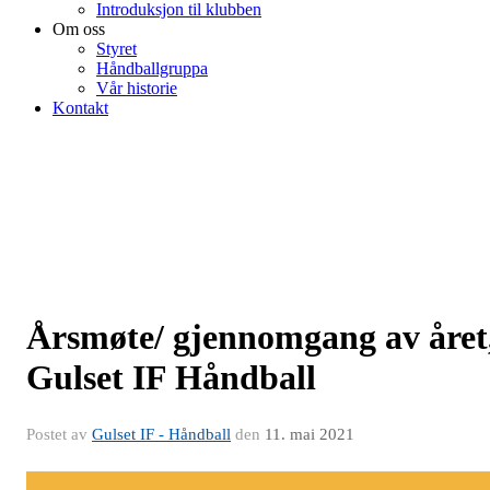
Introduksjon til klubben
Om oss
Styret
Håndballgruppa
Vår historie
Kontakt
Årsmøte/ gjennomgang av året
Gulset IF Håndball
Postet av
Gulset IF - Håndball
den
11. mai 2021