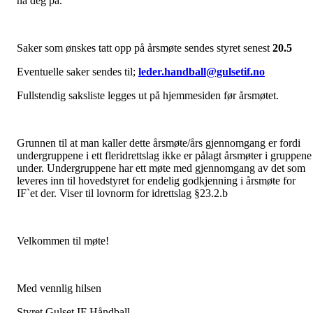
nå deg på.
Saker som ønskes tatt opp på årsmøte sendes styret senest
20.5
Eventuelle saker sendes til;
leder.handball@gulsetif.no
Fullstendig saksliste legges ut på hjemmesiden før årsmøtet.
Grunnen til at man kaller dette årsmøte/års gjennomgang er fordi
undergruppene i ett fleridrettslag ikke er pålagt årsmøter i gruppene
under. Undergruppene har ett møte med gjennomgang av det som
leveres inn til hovedstyret for endelig godkjenning i årsmøte for
IF`et der. Viser til lovnorm for idrettslag §23.2.b
Velkommen til møte!
Med vennlig hilsen
Styret Gulset IF Håndball