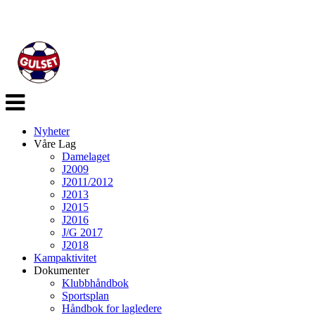
Veksle
navigasjon
Nyheter
Våre Lag
Damelaget
J2009
J2011/2012
J2013
J2015
J2016
J/G 2017
J2018
Kampaktivitet
Dokumenter
Klubbhåndbok
Sportsplan
Håndbok for lagledere